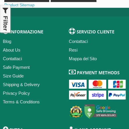
Maglia Calcio Mascherano
Maglia Calcio Mastantuono
Product Sitemap
Maglia Calcio Meza
Maglia Calcio Montiel
Filter
INFORMAZIONE
SERVIZIO CLIENTE
Blog
Contattaci
About Us
Resi
Contattaci
Mappa del Sito
Safe Payment
PAYMENT METHODS
Size Guide
Shipping & Delivery
Privacy Policy
Terms & Conditions