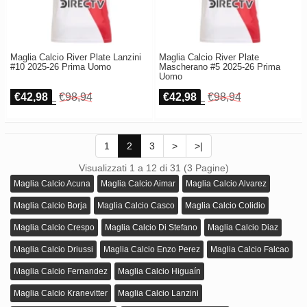
Maglia Calcio River Plate Lanzini
Maglia Calcio River Plate
#10 2025-26 Prima Uomo
Mascherano #5 2025-26 Prima
Uomo
€42,98
€98,94
€42,98
€98,94
1
2
3
>
>|
Visualizzati 1 a 12 di 31 (3 Pagine)
Maglia Calcio Acuna
Maglia Calcio Aimar
Maglia Calcio Alvarez
Maglia Calcio Borja
Maglia Calcio Casco
Maglia Calcio Colidio
Maglia Calcio Crespo
Maglia Calcio Di Stefano
Maglia Calcio Diaz
Maglia Calcio Driussi
Maglia Calcio Enzo Perez
Maglia Calcio Falcao
Maglia Calcio Fernandez
Maglia Calcio Higuaín
Maglia Calcio Kranevitter
Maglia Calcio Lanzini