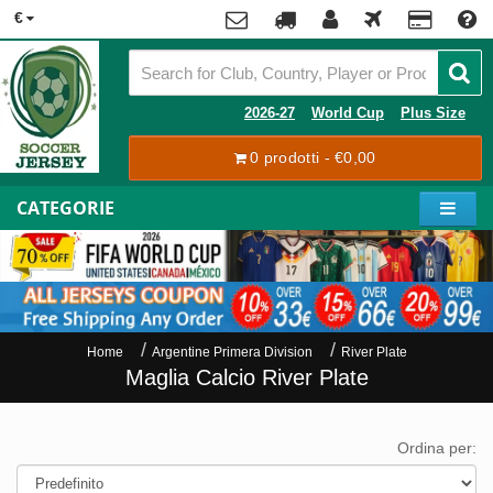
x
€
Premier
League
Contact
2026-27
World Cup
Plus Size
La
0 prodotti - €0,00
Tracking
Liga
Order
CATEGORIE
Bundesliga
Account
Serie
A
Registrazione
Ligue
Accesso
1
Home
Argentine Primera Division
River Plate
Giocatori
Maglia Calcio River Plate
Shipping
Coppa
Payment
del
Ordina per:
Mondo
2026
Carrello