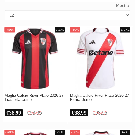
della
Mostra:
Europe
Spesa
UEFA
CONMEBOL
Cassa
Other
Teams
Retro
Bambino
Donna
Maglia Calcio River Plate 2026-27
Maglia Calcio River Plate 2026-27
Trasferta Uomo
Prima Uomo
€38,99
€93,95
€38,99
€93,95